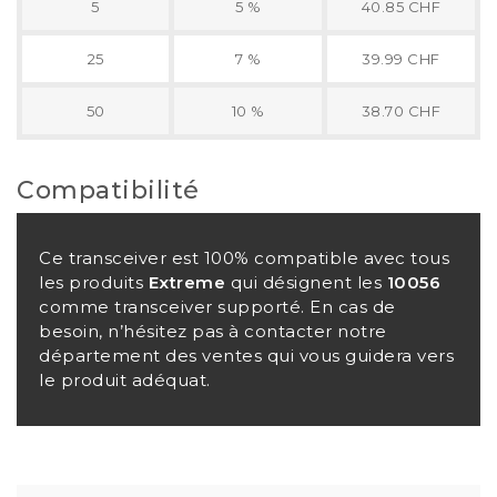
5
5 %
40.85 CHF
25
7 %
39.99 CHF
50
10 %
38.70 CHF
Compatibilité
Ce transceiver est 100% compatible avec tous
les produits
Extreme
qui désignent les
10056
comme transceiver supporté. En cas de
besoin, n’hésitez pas à contacter notre
département des ventes qui vous guidera vers
le produit adéquat.