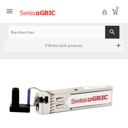
0

search
Filtres
(4205 produits)