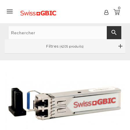
0

search
Filtres
(4205 produits)