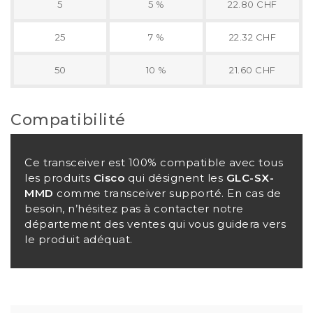
5
5 %
22.80 CHF
25
7 %
22.32 CHF
50
10 %
21.60 CHF
Compatibilité
Ce transceiver est 100% compatible avec tous
les produits
Cisco
qui désignent les
GLC-SX-
MMD
comme transceiver supporté. En cas de
besoin, n’hésitez pas à contacter notre
département des ventes qui vous guidera vers
le produit adéquat.