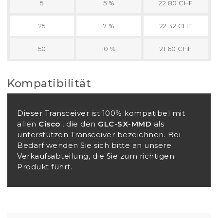
5
5 %
22.80 CHF
25
7 %
22.32 CHF
50
10 %
21.60 CHF
Kompatibilität
Dieser Transceiver ist 100% kompatibel mit
allen
Cisco
, die den
GLC-SX-MMD
als
unterstützen Transceiver bezeichnen. Bei
Bedarf wenden Sie sich bitte an unsere
Verkaufsabteilung, die Sie zum richtigen
Produkt führt.