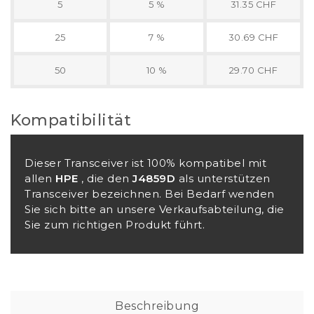
5
5 %
31.35 CHF
25
7 %
30.69 CHF
50
10 %
29.70 CHF
Kompatibilität
Dieser Transceiver ist 100% kompatibel mit
allen
HPE
, die den
J4859D
als unterstützen
Transceiver bezeichnen. Bei Bedarf wenden
Sie sich bitte an unsere Verkaufsabteilung, die
Sie zum richtigen Produkt führt.
Beschreibung