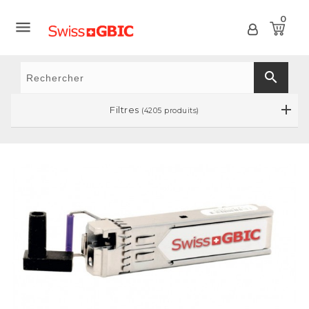
0

search
Filtres
(4205 produits)