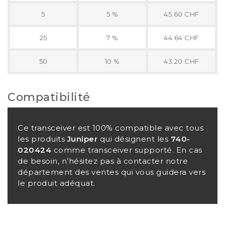
5
5 %
45.60 CHF
25
7 %
44.64 CHF
50
10 %
43.20 CHF
Compatibilité
Ce transceiver est 100% compatible avec tous
les produits
Juniper
qui désignent les
740-
020424
comme transceiver supporté. En cas
de besoin, n’hésitez pas à contacter notre
département des ventes qui vous guidera vers
le produit adéquat.