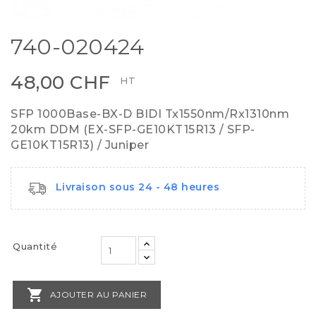
740-020424
48,00 CHF
HT
SFP 1000Base-BX-D BIDI Tx1550nm/Rx1310nm
20km DDM (EX-SFP-GE10KT15R13 / SFP-
GE10KT15R13) / Juniper
Livraison sous 24 - 48 heures
Quantité

AJOUTER AU PANIER