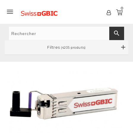
0

search
Filtres
(4205 produits)