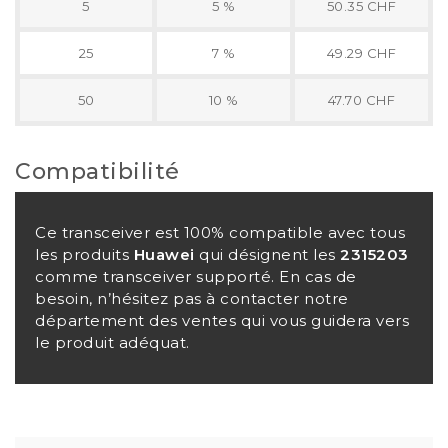
5
5 %
50.35 CHF
25
7 %
49.29 CHF
50
10 %
47.70 CHF
Compatibilité
Ce transceiver est 100% compatible avec tous
les produits
Huawei
qui désignent les
2315203
comme transceiver supporté. En cas de
besoin, n’hésitez pas à contacter notre
département des ventes qui vous guidera vers
le produit adéquat.