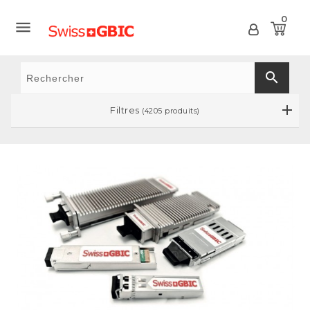
0

search
Filtres
(4205 produits)