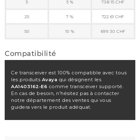
5
5 %
738.15 CHF
25
7 %
722.61 CHF
50
10 %
699.30 CHF
Compatibilité
Ce transceiver est 100% compatible avec tous
les produits
Avaya
qui désignent les
AA1403162-E6
comme transceiver supporté.
En cas de besoin, n’hésitez pas à contacter
notre département des ventes qui vous
guidera vers le produit adéquat.