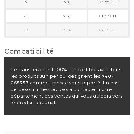
5
5 %
103.55 CHF
25
7 %
101.37 CHF
50
10 %
98.10 CHF
Compatibilité
Ce transceiver est 100% compatible avec tous
les produits
Juniper
qui désignent les
740-
065757
comme transceiver supporté. En cas
de besoin, n’hésitez pas à contacter notre
département des ventes qui vous guidera vers
le produit adéquat.