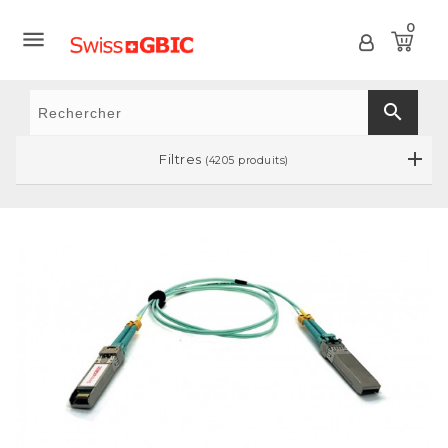
0

search
Filtres
(4205 produits)