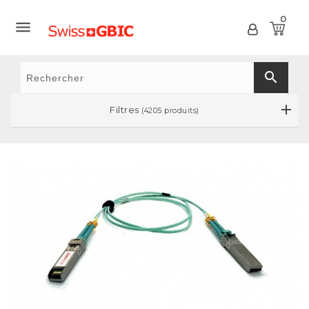
0

search
Filtres
(4205 produits)