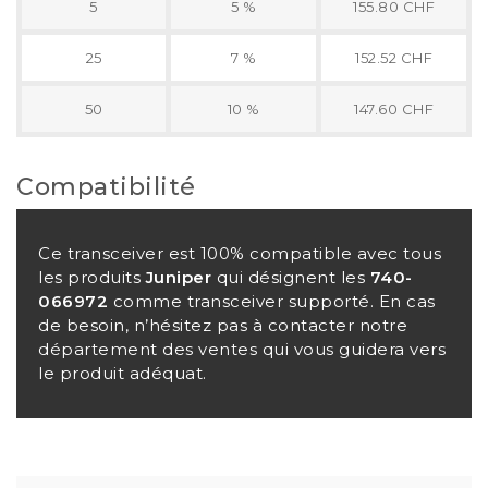
5
5 %
155.80 CHF
25
7 %
152.52 CHF
50
10 %
147.60 CHF
Compatibilité
Ce transceiver est 100% compatible avec tous
les produits
Juniper
qui désignent les
740-
066972
comme transceiver supporté. En cas
de besoin, n’hésitez pas à contacter notre
département des ventes qui vous guidera vers
le produit adéquat.