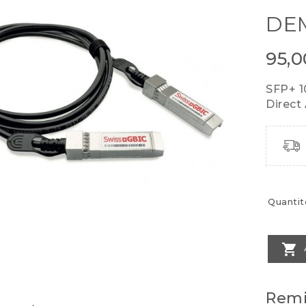
DE
95,
SFP+ 1
Direct
Quantit

Remi