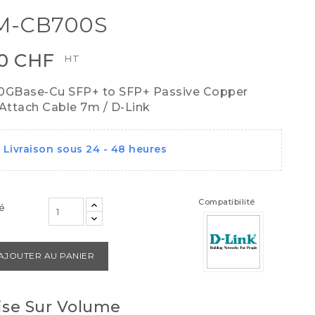
M-CB700S
00 CHF
HT
0GBase-Cu SFP+ to SFP+ Passive Copper
 Attach Cable 7m / D-Link
Livraison sous 24 - 48 heures
Compatibilité
é
AJOUTER AU PANIER
se Sur Volume