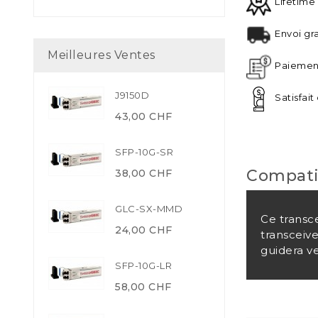
Lifetime
Envoi gra
Meilleures Ventes
Paiement
J9150D
Satisfai
43,00 CHF
SFP-10G-SR
Compati
38,00 CHF
GLC-SX-MMD
Ce transc
24,00 CHF
transceiv
guidera ve
SFP-10G-LR
58,00 CHF