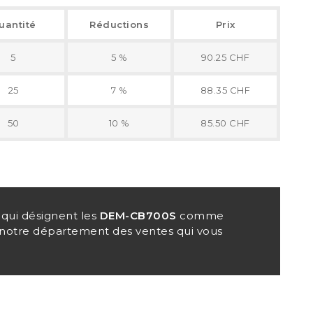
uantité
Réductions
Prix
5
5 %
90.25 CHF
25
7 %
88.35 CHF
50
10 %
85.50 CHF
qui désignent les
DEM-CB700S
comme
r notre département des ventes qui vous