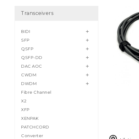
Transceivers
BIDI

SFP

QSFP

QSFP-DD

DAC AOC

CWDM

DWDM

Fibre Channel
X2
XFP
XENPAK
PATCHCORD
Converter