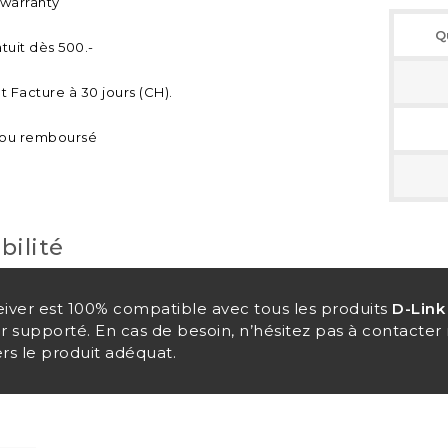
 warranty
Q
tuit dès 500.-
 Facture à 30 jours (CH).
t ou remboursé
bilité
eiver est 100% compatible avec tous les produits
D-Link
er supporté. En cas de besoin, n’hésitez pas à contacte
rs le produit adéquat.