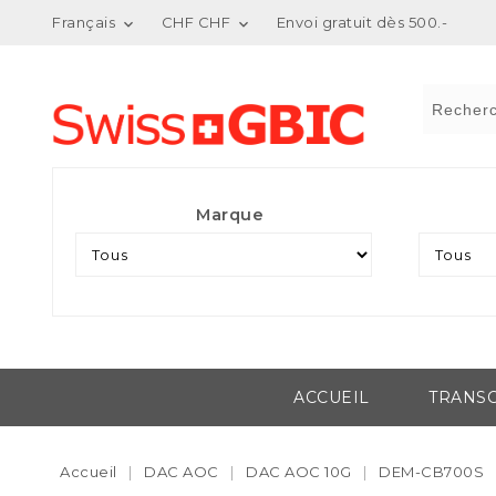
Français
CHF CHF
Envoi gratuit dès 500.-


Marque
ACCUEIL
TRANSC
Accueil
DAC AOC
DAC AOC 10G
DEM-CB700S