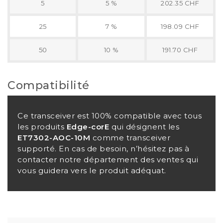
5
5 %
202.35 CHF
25
7 %
198.09 CHF
50
10 %
191.70 CHF
Compatibilité
Ce transceiver est 100% compatible avec tous
les produits
Edge-corE
qui désignent les
ET7302-AOC-10M
comme transceiver
supporté. En cas de besoin, n’hésitez pas à
contacter notre département des ventes qui
vous guidera vers le produit adéquat.