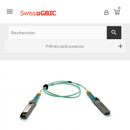
0

search
Filtres
(4205 produits)