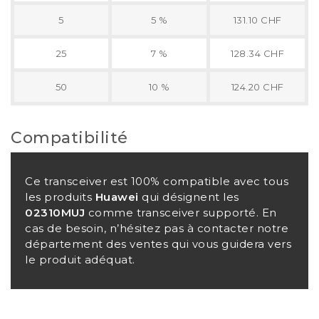
5
5 %
131.10 CHF
25
7 %
128.34 CHF
50
10 %
124.20 CHF
Compatibilité
Ce transceiver est 100% compatible avec tous
les produits
Huawei
qui désignent les
02310MUJ
comme transceiver supporté. En
cas de besoin, n’hésitez pas à contacter notre
département des ventes qui vous guidera vers
le produit adéquat.