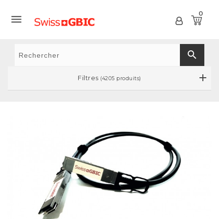
0

search
Filtres
(4205 produits)