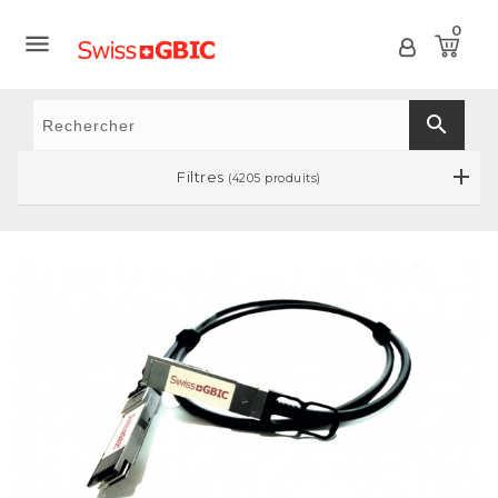
0

search
Filtres
(4205 produits)