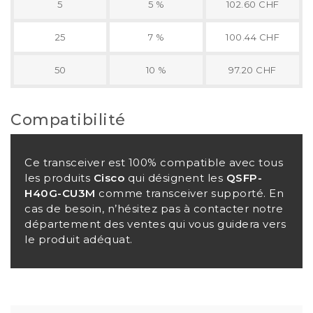
5
5 %
102.60 CHF
25
7 %
100.44 CHF
50
10 %
97.20 CHF
Compatibilité
Ce transceiver est 100% compatible avec tous
les produits
Cisco
qui désignent les
QSFP-
H40G-CU3M
comme transceiver supporté. En
cas de besoin, n’hésitez pas à contacter notre
département des ventes qui vous guidera vers
le produit adéquat.