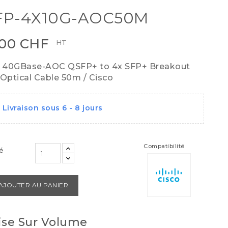
FP-4X10G-AOC50M
,00 CHF
HT
 40GBase-AOC QSFP+ to 4x SFP+ Breakout
 Optical Cable 50m / Cisco
Livraison sous 6 - 8 jours
Compatibilité
é
AJOUTER AU PANIER
se Sur Volume