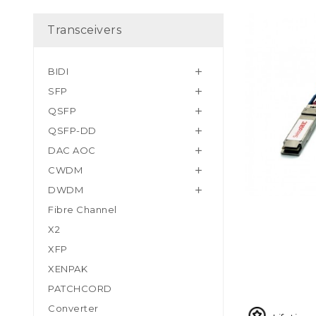
Transceivers
BIDI

SFP

QSFP

QSFP-DD

DAC AOC

CWDM

DWDM

Fibre Channel
X2
XFP
XENPAK
PATCHCORD
Converter