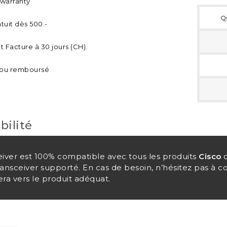
 warranty
Q
tuit dès 500.-
 Facture à 30 jours (CH).
t ou remboursé
bilité
eiver est 100% compatible avec tous les produits
Cisco
q
nsceiver supporté. En cas de besoin, n’hésitez pas à 
ra vers le produit adéquat.