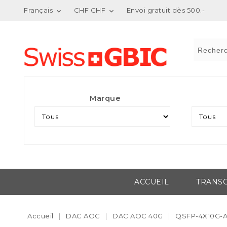
Français
CHF CHF
Envoi gratuit dès 500.-


Marque
ACCUEIL
TRANSC
Accueil
DAC AOC
DAC AOC 40G
QSFP-4X10G-