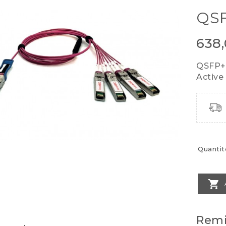
QS
638
QSFP+
Active
Quantit

Remi