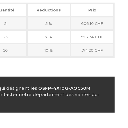
uantité
Réductions
Prix
5
5 %
606.10 CHF
25
7 %
593.34 CHF
50
10 %
574.20 CHF
ui désignent les
QSFP-4X10G-AOC50M
contacter notre département des ventes qui