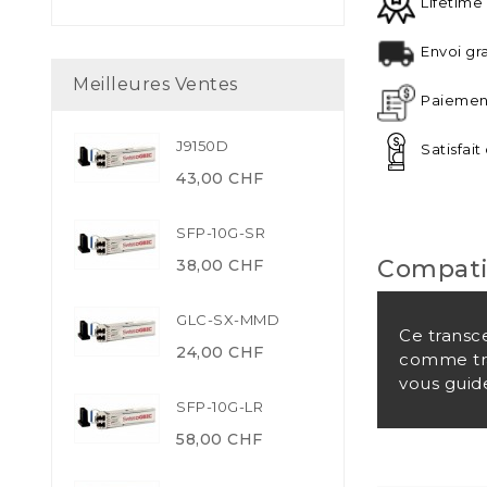
Lifetime
Envoi gra
Meilleures Ventes
Paiement
J9150D
Satisfai
43,00 CHF
SFP-10G-SR
Compati
38,00 CHF
GLC-SX-MMD
Ce transc
24,00 CHF
comme tra
vous guide
SFP-10G-LR
58,00 CHF