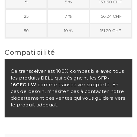
5
5 %
159.60 CHF
25
7 %
156.24 CHF
50
10 %
151.20 CHF
Compatibilité
Ce transceiver est 100% compatible avec tous
les produits
DELL
qui désignent les
SFP-
16GFC-LW
comme transceiver supporté. En
cas de besoin, n’hésitez pas à contacter notre
département des ventes qui vous guidera vers
le produit adéquat.