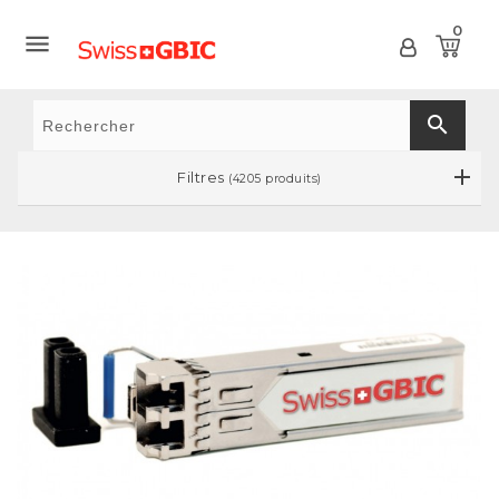
0

search
Filtres
(4205 produits)