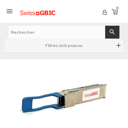
0

search
Filtres
(4205 produits)