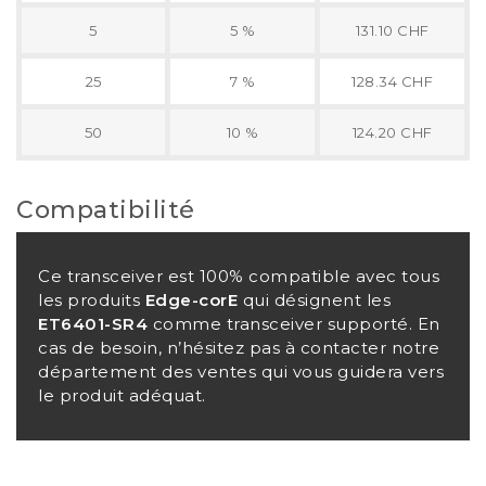
5
5 %
131.10 CHF
25
7 %
128.34 CHF
50
10 %
124.20 CHF
Compatibilité
Ce transceiver est 100% compatible avec tous
les produits
Edge-corE
qui désignent les
ET6401-SR4
comme transceiver supporté. En
cas de besoin, n’hésitez pas à contacter notre
département des ventes qui vous guidera vers
le produit adéquat.