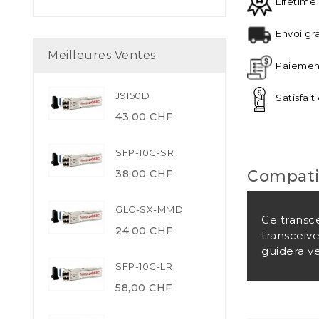
Lifetime
Envoi gra
Meilleures Ventes
Paiement
J9150D
Satisfai
43,00 CHF
SFP-10G-SR
Compati
38,00 CHF
GLC-SX-MMD
Ce transc
24,00 CHF
transceiv
guidera ve
SFP-10G-LR
58,00 CHF