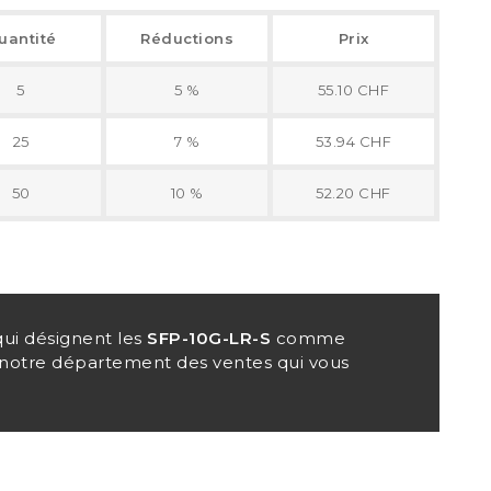
uantité
Réductions
Prix
5
5 %
55.10 CHF
25
7 %
53.94 CHF
50
10 %
52.20 CHF
ui désignent les
SFP-10G-LR-S
comme
r notre département des ventes qui vous