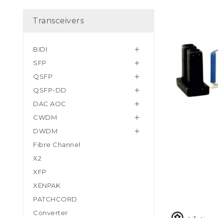
Transceivers
BIDI

SFP

QSFP

QSFP-DD

DAC AOC

CWDM

DWDM

Fibre Channel
X2
XFP
XENPAK
PATCHCORD
Converter