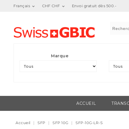
Français
CHF CHF
Envoi gratuit dès 500.-


Marque
ACCUEIL
TRANSC
Accueil
SFP
SFP 10G
SFP-10G-LR-S