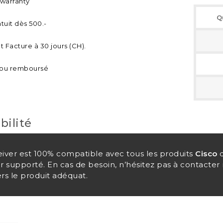
 warranty
Q
tuit dès 500.-
 Facture à 30 jours (CH).
t ou remboursé
bilité
eiver est 100% compatible avec tous les produits
Cisco
q
er supporté. En cas de besoin, n’hésitez pas à contacte
rs le produit adéquat.