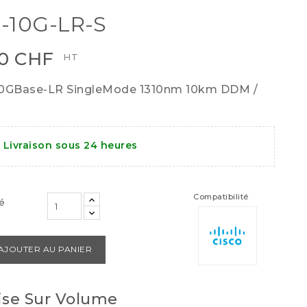
-10G-LR-S
00 CHF
HT
10GBase-LR SingleMode 1310nm 10km DDM /
Livraison sous 24 heures
Compatibilité
é
AJOUTER AU PANIER
se Sur Volume