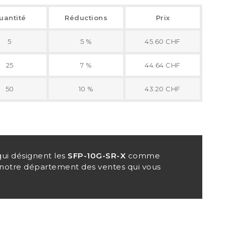
uantité
Réductions
Prix
5
5 %
45.60 CHF
25
7 %
44.64 CHF
50
10 %
43.20 CHF
ui désignent les
SFP-10G-SR-X
comme
r notre département des ventes qui vous