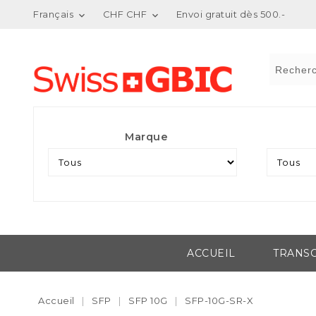
Français
CHF CHF
Envoi gratuit dès 500.-


Marque
ACCUEIL
TRANSC
Accueil
SFP
SFP 10G
SFP-10G-SR-X