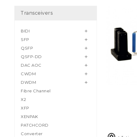
Transceivers
BIDI

SFP

QSFP

QSFP-DD

DAC AOC

CWDM

DWDM

Fibre Channel
X2
XFP
XENPAK
PATCHCORD
Converter