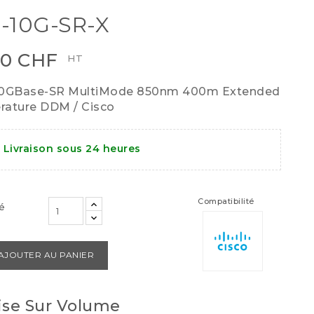
-10G-SR-X
00 CHF
HT
10GBase-SR MultiMode 850nm 400m Extended
ature DDM / Cisco
Livraison sous 24 heures
Compatibilité
é
AJOUTER AU PANIER
se Sur Volume