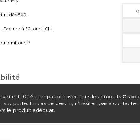
 warranty
Q
tuit dès 500.-
 Facture à 30 jours (CH).
t ou remboursé
bilité
eiver est 100% compatible avec tous les produits
Cisco
q
er supporté. En cas de besoin, n’hésitez pas à contacte
rs le produit adéquat.