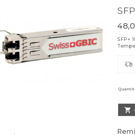
SFP
48,
SFP+ 
Temper
Quantit

Remi