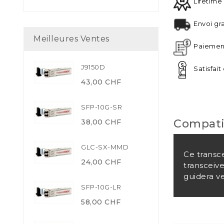
Lifetime
Envoi gra
Meilleures Ventes
Paiement
J9150D
Satisfai
43,00 CHF
SFP-10G-SR
Compati
38,00 CHF
GLC-SX-MMD
Ce transc
24,00 CHF
transceiv
guidera ve
SFP-10G-LR
58,00 CHF