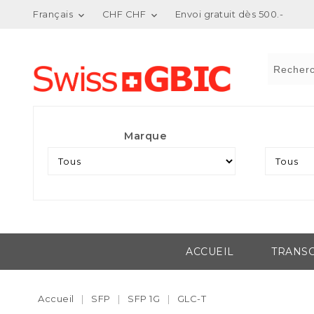
Français
CHF CHF
Envoi gratuit dès 500.-


Marque
ACCUEIL
TRANSC
Accueil
SFP
SFP 1G
GLC-T