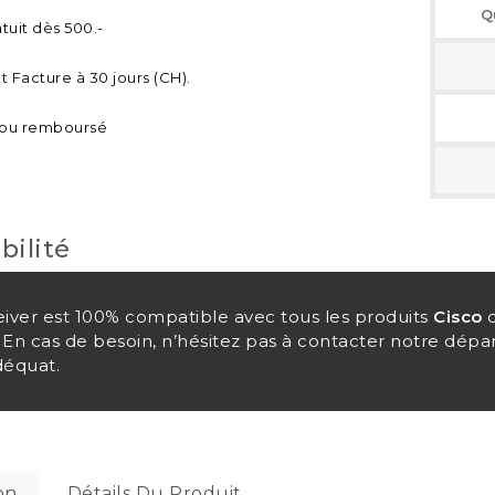
Q
tuit dès 500.-
 Facture à 30 jours (CH).
t ou remboursé
bilité
eiver est 100% compatible avec tous les produits
Cisco
q
 En cas de besoin, n’hésitez pas à contacter notre dépa
déquat.
on
Détails Du Produit