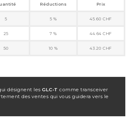
uantité
Réductions
Prix
5
5 %
45.60 CHF
25
7 %
44.64 CHF
50
10 %
43.20 CHF
ui désignent les
GLC-T
comme transceiver
rtement des ventes qui vous guidera vers le