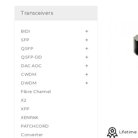
Transceivers
BIDI

SFP

QSFP

QSFP-DD

DAC AOC

CWDM

DWDM

Fibre Channel
X2
XFP
XENPAK
PATCHCORD
Lifetime
Converter