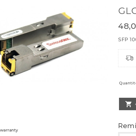
GLC
48,
SFP 10
Quantit

Remi
 warranty