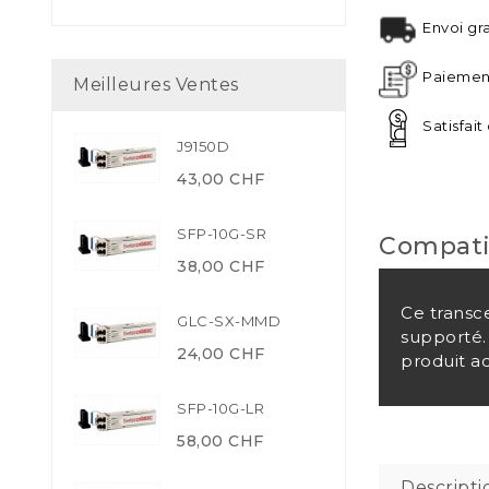
Envoi gra
Paiement
Meilleures Ventes
Satisfai
J9150D
43,00 CHF
SFP-10G-SR
Compati
38,00 CHF
Ce transc
GLC-SX-MMD
supporté.
24,00 CHF
produit a
SFP-10G-LR
58,00 CHF
Descripti