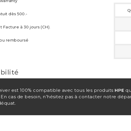
 warranty
Q
tuit dès 500.-
 Facture à 30 jours (CH).
t ou remboursé
bilité
eiver est 100% compatible avec tous les produits
HPE
qu
 En cas de besoin, n’hésitez pas à contacter notre dépa
déquat.