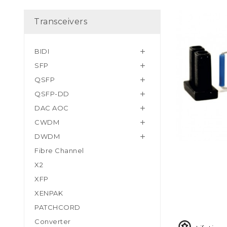
Transceivers
BIDI

SFP

QSFP

QSFP-DD

DAC AOC

CWDM

DWDM

Fibre Channel
X2
XFP
XENPAK
PATCHCORD
Converter