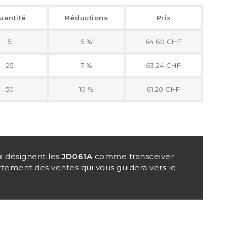
uantité
Réductions
Prix
5
5 %
64.60 CHF
25
7 %
63.24 CHF
50
10 %
61.20 CHF
i désignent les
JD061A
comme transceiver
rtement des ventes qui vous guidera vers le