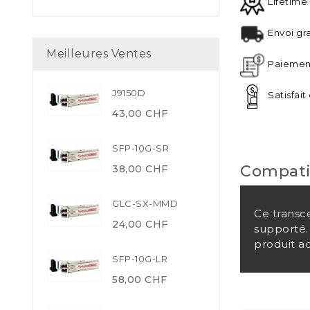
Lifetime
Envoi gra
Meilleures Ventes
Paiement
J9150D
Satisfai
43,00 CHF
SFP-10G-SR
Compati
38,00 CHF
GLC-SX-MMD
Ce transc
24,00 CHF
supporté.
produit a
SFP-10G-LR
58,00 CHF