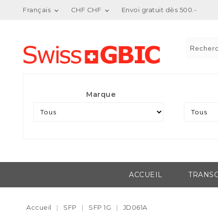
Français
CHF CHF
Envoi gratuit dès 500.-


Marque
ACCUEIL
TRANSC
Accueil
SFP
SFP 1G
JD061A