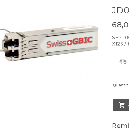
JD0
68,
SFP 1
X125 /
Quantit

Remi