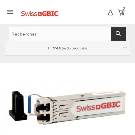
0

search
Filtres
(4205 produits)