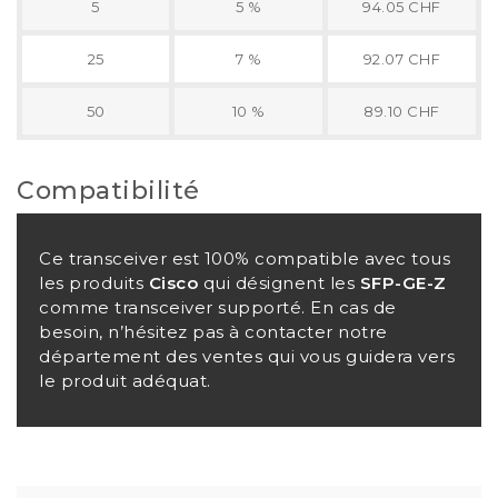
5
5 %
94.05 CHF
25
7 %
92.07 CHF
50
10 %
89.10 CHF
Compatibilité
Ce transceiver est 100% compatible avec tous
les produits
Cisco
qui désignent les
SFP-GE-Z
comme transceiver supporté. En cas de
besoin, n’hésitez pas à contacter notre
département des ventes qui vous guidera vers
le produit adéquat.