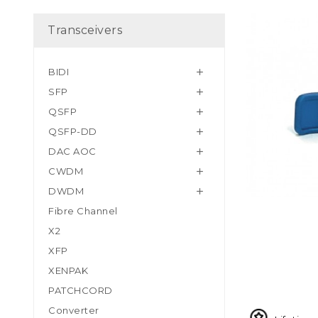
Transceivers
BIDI

SFP

QSFP

QSFP-DD

DAC AOC

CWDM

DWDM

Fibre Channel
X2
XFP
XENPAK
PATCHCORD
Converter