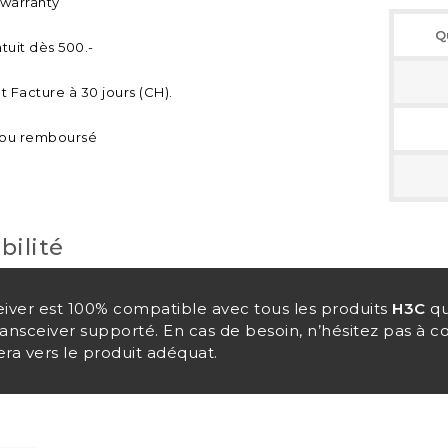
 warranty
Q
tuit dès 500.-
 Facture à 30 jours (CH).
t ou remboursé
bilité
eiver est 100% compatible avec tous les produits
H3C
qu
nsceiver supporté. En cas de besoin, n’hésitez pas à 
ra vers le produit adéquat.