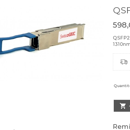
QSF
598
QSFP2
1310n
Quantit

Remi