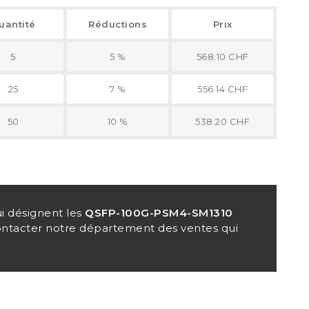
uantité
Réductions
Prix
5
5 %
568.10 CHF
25
7 %
556.14 CHF
50
10 %
538.20 CHF
i désignent les
QSFP-100G-PSM4-SM1310
contacter notre département des ventes qui