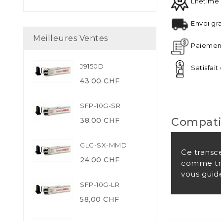
Lifetime
Envoi gra
Meilleures Ventes
Paiement
J9150D
Satisfai
43,00 CHF
SFP-10G-SR
Compati
38,00 CHF
GLC-SX-MMD
Ce transc
24,00 CHF
comme tra
vous guide
SFP-10G-LR
58,00 CHF