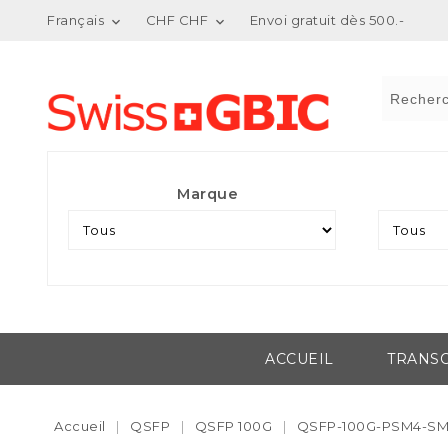
Français
CHF CHF
Envoi gratuit dès 500.-


Marque
ACCUEIL
TRANSC
Accueil
QSFP
QSFP 100G
QSFP-100G-PSM4-SM