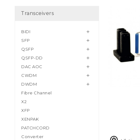
Transceivers
BIDI

SFP

QSFP

QSFP-DD

DAC AOC

CWDM

DWDM

Fibre Channel
X2
XFP
XENPAK
PATCHCORD
Converter