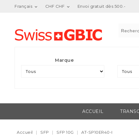
Français
CHF CHF
Envoi gratuit dès 500.-


Marque
ACCUEIL
TRANSC
Accueil
SFP
SFP 10G
AT-SP10ER40-I