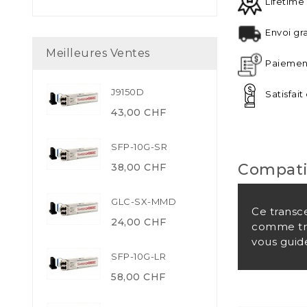
Lifetime
Envoi gra
Meilleures Ventes
Paiement
J9150D
Satisfai
43,00 CHF
SFP-10G-SR
Compati
38,00 CHF
GLC-SX-MMD
Ce transc
24,00 CHF
comme tra
vous guide
SFP-10G-LR
58,00 CHF