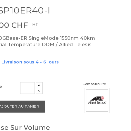
SP10ER40-I
,00 CHF
HT
10GBase-ER SingleMode 1550nm 40km
rial Temperature DDM / Allied Telesis
Livraison sous 4 - 6 jours
Compatibilité
é
AJOUTER AU PANIER
se Sur Volume