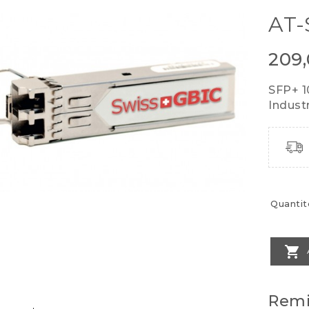
AT-
209
SFP+ 
Indust
Quantit

Remi