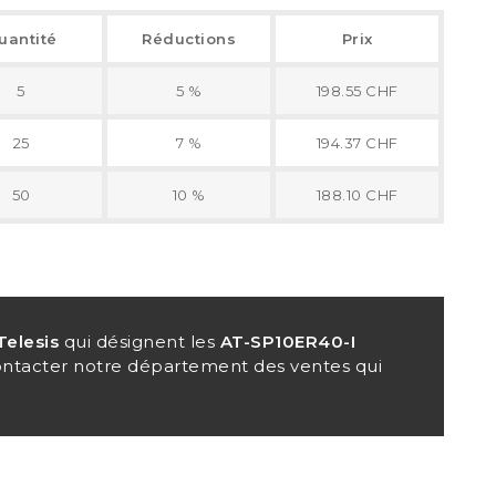
uantité
Réductions
Prix
5
5 %
198.55 CHF
25
7 %
194.37 CHF
50
10 %
188.10 CHF
Telesis
qui désignent les
AT-SP10ER40-I
contacter notre département des ventes qui