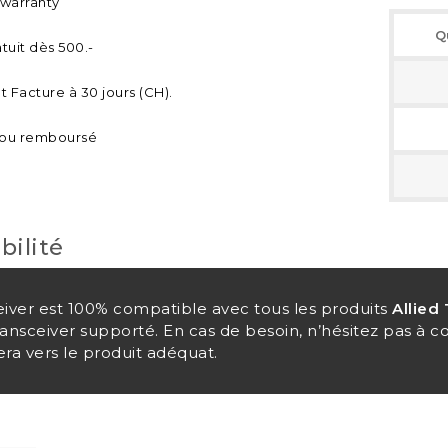
 warranty
Q
tuit dès 500.-
 Facture à 30 jours (CH).
t ou remboursé
bilité
eiver est 100% compatible avec tous les produits
Allied 
nsceiver supporté. En cas de besoin, n’hésitez pas à 
ra vers le produit adéquat.