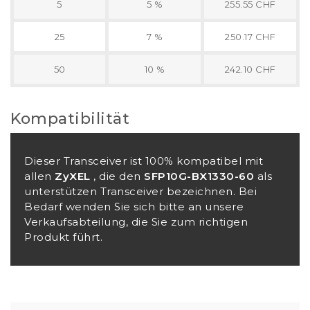
5
5 %
255.55 CHF
25
7 %
250.17 CHF
50
10 %
242.10 CHF
Kompatibilität
Dieser Transceiver ist 100% kompatibel mit
allen
ZyXEL
, die den
SFP10G-BX1330-60
als
unterstützen Transceiver bezeichnen. Bei
Bedarf wenden Sie sich bitte an unsere
Verkaufsabteilung, die Sie zum richtigen
Produkt führt.