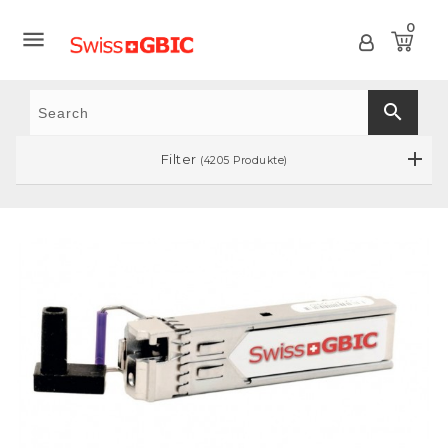
0

search
Filter
(4205 Produkte)