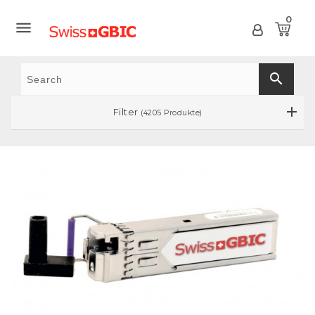
0

search
Filter
(4205 Produkte)