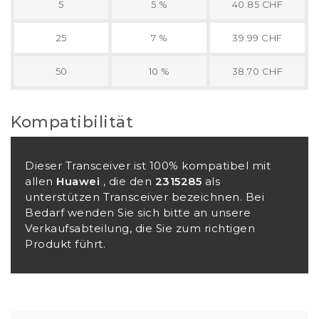
5
5 %
40.85 CHF
25
7 %
39.99 CHF
50
10 %
38.70 CHF
Kompatibilität
Dieser Transceiver ist 100% kompatibel mit
allen
Huawei
, die den
2315285
als
unterstützen Transceiver bezeichnen. Bei
Bedarf wenden Sie sich bitte an unsere
Verkaufsabteilung, die Sie zum richtigen
Produkt führt.