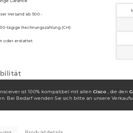
ange Garantie
ser Versand ab 500.-
30-tägige Rechnungszahlung (CH).
n oder erstattet
ilität
ansceiver ist 100% kompatibel mit allen
Cisco
, die den
G
n. Bei Bedarf wenden Sie sich bitte an unsere Verkaufsa
bung
Produktdetails