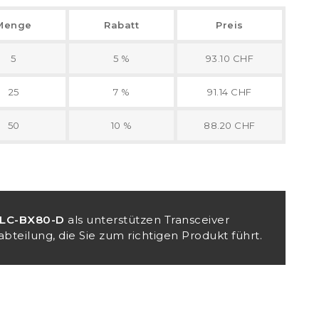
Menge
Rabatt
Preis
5
5 %
93.10 CHF
25
7 %
91.14 CHF
50
10 %
88.20 CHF
LC-BX80-D
als unterstützen Transceiver
bteilung, die Sie zum richtigen Produkt führt.