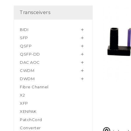
Transceivers
BIDI

SFP

QSFP

QSFP-DD

DAC AOC

CWDM

DWDM

Fibre Channel
X2
XFP
XENPAK
PatchCord
Converter