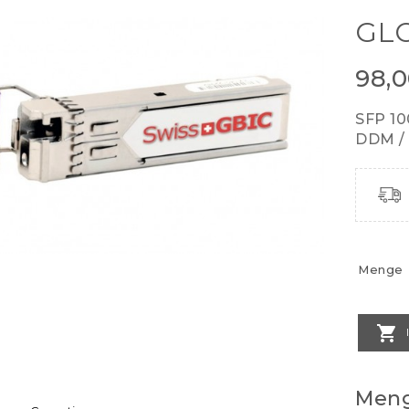
GL
98,
SFP 1
DDM / 
Menge

Meng