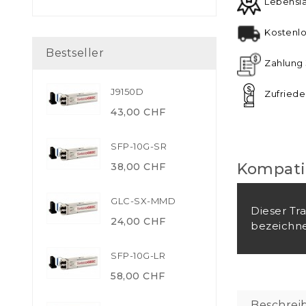
Lebensl
Kostenlo
Bestseller
Zahlung 
J9150D
Zufriede
43,00 CHF
SFP-10G-SR
Kompatib
38,00 CHF
GLC-SX-MMD
Dieser Tr
24,00 CHF
bezeichne
SFP-10G-LR
58,00 CHF
Beschrei