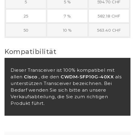
5
5 %
594.70 CHF
25
7 %
582.18 CHF
50
10 %
563.40 CHF
Kompatibilität
Dieser Transceiver ist 100% kompatibel mit
allen
Cisco
, die den
CWDM-SFP10G-40XX
als
unterstützen Transceiver bezeichnen. Bei
Bedarf wenden Sie sich bitte an unsere
Verkaufsabteilung, die Sie zum richtigen
Produkt führt.