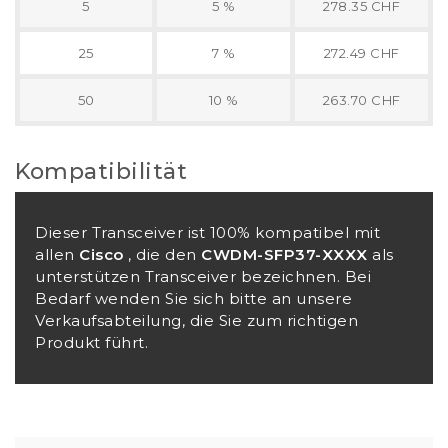
5
5 %
278.35 CHF
25
7 %
272.49 CHF
50
10 %
263.70 CHF
Kompatibilität
Dieser Transceiver ist 100% kompatibel mit
allen
Cisco
, die den
CWDM-SFP37-XXXX
als
unterstützen Transceiver bezeichnen. Bei
Bedarf wenden Sie sich bitte an unsere
Verkaufsabteilung, die Sie zum richtigen
Produkt führt.