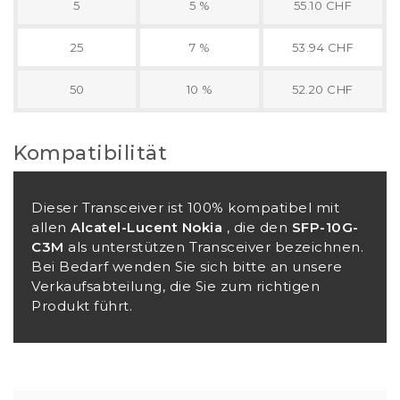
5
5 %
55.10 CHF
25
7 %
53.94 CHF
50
10 %
52.20 CHF
Kompatibilität
Dieser Transceiver ist 100% kompatibel mit
allen
Alcatel-Lucent Nokia
, die den
SFP-10G-
C3M
als unterstützen Transceiver bezeichnen.
Bei Bedarf wenden Sie sich bitte an unsere
Verkaufsabteilung, die Sie zum richtigen
Produkt führt.