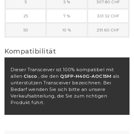
5
5 %
307.80 CHF
25
7 %
301.32 CHF
50
10 %
291.60 CHF
Kompatibilität
Dieser Transceiver ist 100% kompatibel mit
allen
Cisco
, die den
QSFP-H40G-AOC15M
als
unterstützen Transceiver bezeichnen. Bei
Bedarf wenden Sie sich bitte an unsere
Verkaufsabteilung, die Sie zum richtigen
Produkt führt.