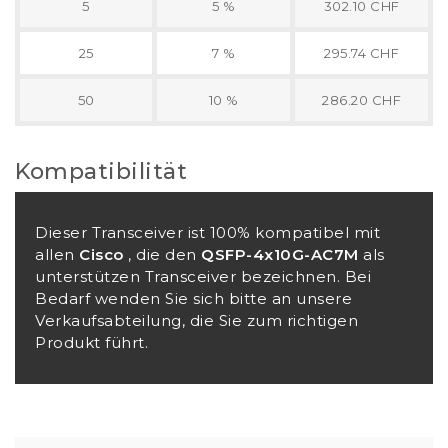
5
5 %
302.10 CHF
25
7 %
295.74 CHF
50
10 %
286.20 CHF
Kompatibilität
Dieser Transceiver ist 100% kompatibel mit
allen
Cisco
, die den
QSFP-4x10G-AC7M
als
unterstützen Transceiver bezeichnen. Bei
Bedarf wenden Sie sich bitte an unsere
Verkaufsabteilung, die Sie zum richtigen
Produkt führt.