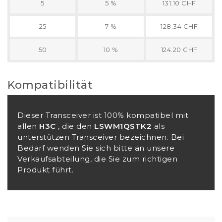
5
5 %
131.10 CHF
25
7 %
128.34 CHF
50
10 %
124.20 CHF
Kompatibilität
Dieser Transceiver ist 100% kompatibel mit
allen
H3C
, die den
LSWM1QSTK2
als
unterstützen Transceiver bezeichnen. Bei
Bedarf wenden Sie sich bitte an unsere
Verkaufsabteilung, die Sie zum richtigen
Produkt führt.