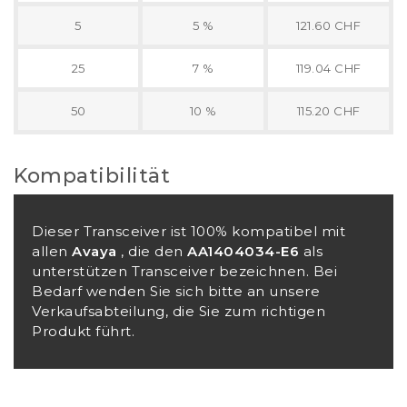
5
5 %
121.60 CHF
25
7 %
119.04 CHF
50
10 %
115.20 CHF
Kompatibilität
Dieser Transceiver ist 100% kompatibel mit
allen
Avaya
, die den
AA1404034-E6
als
unterstützen Transceiver bezeichnen. Bei
Bedarf wenden Sie sich bitte an unsere
Verkaufsabteilung, die Sie zum richtigen
Produkt führt.