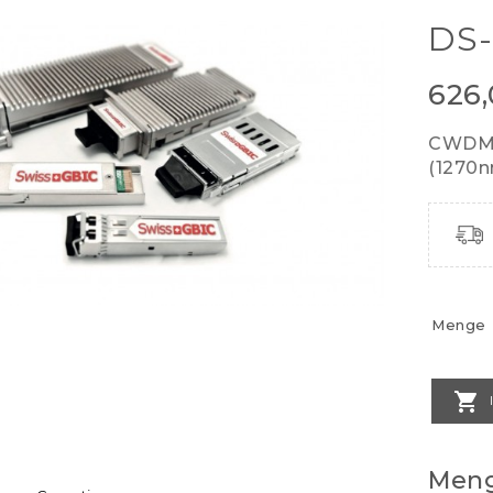
DS
626
CWDM 
(1270n
Menge

Meng