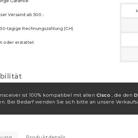
ange Garantie
ser Versand ab 500.-
30-tägige Rechnungszahlung (CH).
n oder erstattet
ilität
ansceiver ist 100% kompatibel mit allen
Cisco
, die den
D
n. Bei Bedarf wenden Sie sich bitte an unsere Verkaufsa
bung
Produktdetails