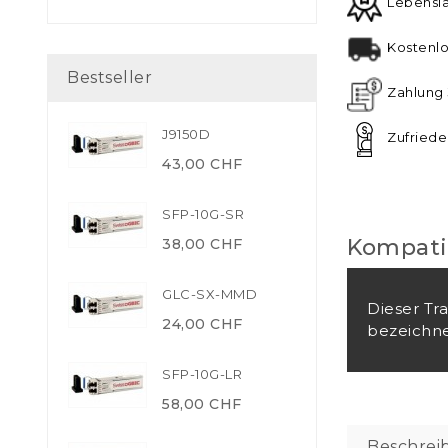
Lebensl
Kostenlo
Bestseller
Zahlung 
J9150D
Zufriede
43,00 CHF
SFP-10G-SR
Kompatib
38,00 CHF
GLC-SX-MMD
Dieser Tr
24,00 CHF
bezeichne
SFP-10G-LR
58,00 CHF
Beschrei