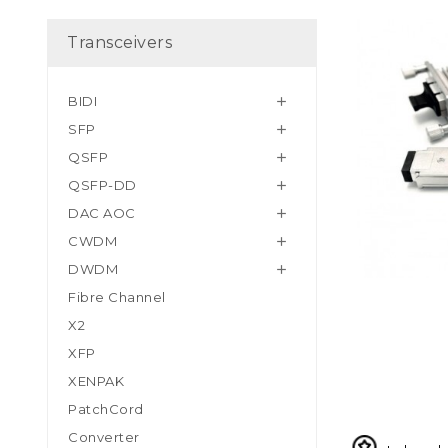
Transceivers
BIDI

SFP

QSFP

QSFP-DD

DAC AOC

CWDM

DWDM

Fibre Channel
X2
XFP
XENPAK
PatchCord
Converter