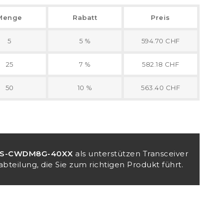
Menge
Rabatt
Preis
5
5 %
594.70 CHF
25
7 %
582.18 CHF
50
10 %
563.40 CHF
S-CWDM8G-40XX
als unterstützen Transceiver
bteilung, die Sie zum richtigen Produkt führt.