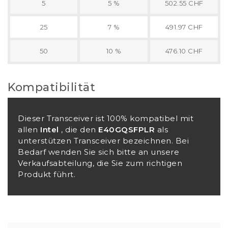
5
5 %
502.55 CHF
25
7 %
491.97 CHF
50
10 %
476.10 CHF
Kompatibilität
Dieser Transceiver ist 100% kompatibel mit
allen
Intel
, die den
E40GQSFPLR
als
unterstützen Transceiver bezeichnen. Bei
Bedarf wenden Sie sich bitte an unsere
Verkaufsabteilung, die Sie zum richtigen
Produkt führt.