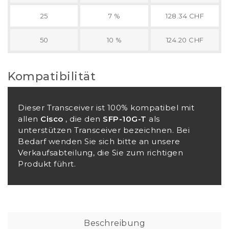
25
7 %
128.34 CHF
50
10 %
124.20 CHF
Kompatibilität
Dieser Transceiver ist 100% kompatibel mit
allen
Cisco
, die den
SFP-10G-T
als
unterstützen Transceiver bezeichnen. Bei
Bedarf wenden Sie sich bitte an unsere
Verkaufsabteilung, die Sie zum richtigen
Produkt führt.
Beschreibung