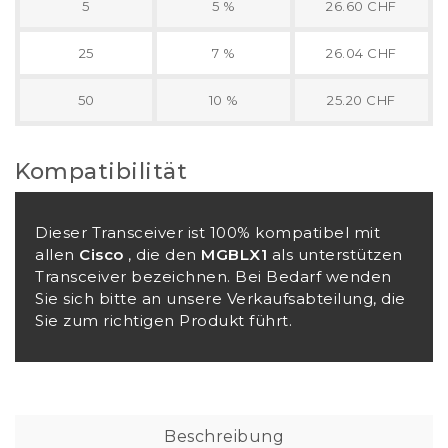
5
5 %
26.60 CHF
25
7 %
26.04 CHF
50
10 %
25.20 CHF
Kompatibilität
Dieser Transceiver ist 100% kompatibel mit
allen
Cisco
, die den
MGBLX1
als unterstützen
Transceiver bezeichnen. Bei Bedarf wenden
Sie sich bitte an unsere Verkaufsabteilung, die
Sie zum richtigen Produkt führt.
Beschreibung