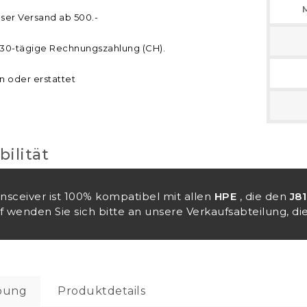
ser Versand ab 500.-
30-tägige Rechnungszahlung (CH).
n oder erstattet
ilität
ansceiver ist 100% kompatibel mit allen
HPE
, die den
J8
 wenden Sie sich bitte an unsere Verkaufsabteilung, die
bung
Produktdetails