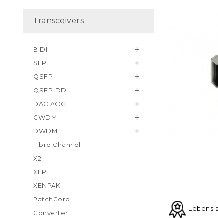
Transceivers
BIDI

SFP

QSFP

QSFP-DD

DAC AOC

CWDM

DWDM

Fibre Channel
X2
XFP
XENPAK
PatchCord
Lebensl
Converter