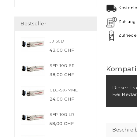
Kostenlo
Zahlung 
Bestseller
Zufriede
J9150D
43,00 CHF
SFP-10G-SR
Kompatib
38,00 CHF
Dieser Tr
GLC-SX-MMD
Bei Bedarf
24,00 CHF
SFP-10G-LR
58,00 CHF
Beschrei