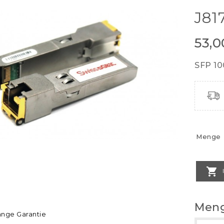
J81
53,
SFP 10
Menge

Meng
ange Garantie