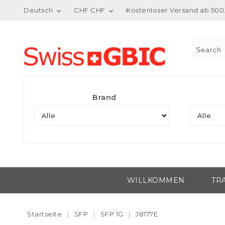
Deutsch
CHF CHF
Kostenloser Versand ab 500.


Brand
WILLKOMMEN
TR
Startseite
SFP
SFP 1G
J8177E