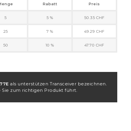
Menge
Rabatt
Preis
5
5 %
50.35 CHF
25
7 %
49.29 CHF
50
10 %
47.70 CHF
177E
als unterstützen Transceiver bezeichnen.
 Sie zum richtigen Produkt führt.