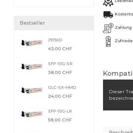
Lebensl
Kostenlo
Bestseller
Zahlung 
J9150D
Zufriede
43,00 CHF
SFP-10G-SR
Kompatib
38,00 CHF
GLC-SX-MMD
Dieser Tr
24,00 CHF
bezeichne
SFP-10G-LR
58,00 CHF
Beschrei