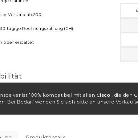
ange Garantie
ser Versand ab 500.-
30-tägige Rechnungszahlung (CH).
n oder erstattet
ilität
ansceiver ist 100% kompatibel mit allen
Cisco
, die den
G
n. Bei Bedarf wenden Sie sich bitte an unsere Verkaufsa
bung
Produktdetails