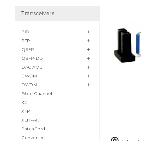
Transceivers
BIDI

SFP

QSFP

QSFP-DD

DAC AOC

CWDM

DWDM

Fibre Channel
X2
XFP
XENPAK
PatchCord
Converter