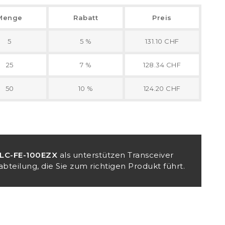
Menge
Rabatt
Preis
5
5 %
131.10 CHF
25
7 %
128.34 CHF
50
10 %
124.20 CHF
LC-FE-100EZX
als unterstützen Transceiver
bteilung, die Sie zum richtigen Produkt führt.