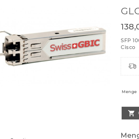
GLC
138
SFP 1
Cisco
Menge

Meng