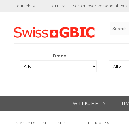
Deutsch
CHF CHF
Kostenloser Versand ab 500.


Brand
WILLKOMMEN
TR
Startseite
SFP
SFP FE
GLC-FE-100EZX