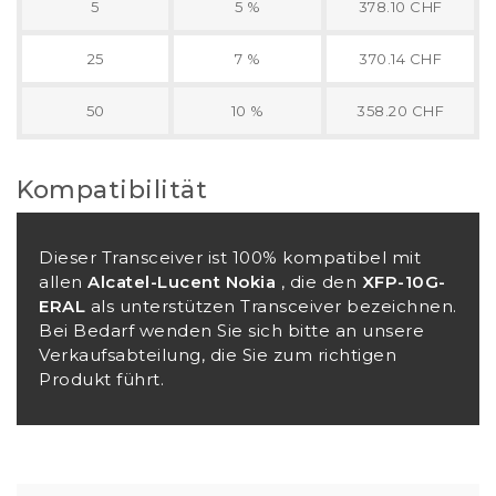
5
5 %
378.10 CHF
25
7 %
370.14 CHF
50
10 %
358.20 CHF
Kompatibilität
Dieser Transceiver ist 100% kompatibel mit
allen
Alcatel-Lucent Nokia
, die den
XFP-10G-
ERAL
als unterstützen Transceiver bezeichnen.
Bei Bedarf wenden Sie sich bitte an unsere
Verkaufsabteilung, die Sie zum richtigen
Produkt führt.