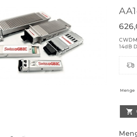
AA1
626
CWDM 
14dB 
Menge

Meng