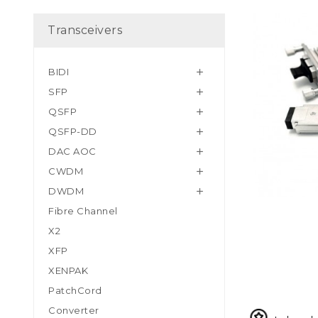
Transceivers
BIDI

SFP

QSFP

QSFP-DD

DAC AOC

CWDM

DWDM

Fibre Channel
X2
XFP
XENPAK
PatchCord
Converter