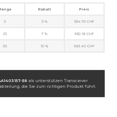
Menge
Rabatt
Preis
5
5 %
594.70 CHF
25
7 %
582.18 CHF
50
10 %
563.40 CHF
AA1403157-E6
als unterstützen Transceiver
bteilung, die Sie zum richtigen Produkt führt.