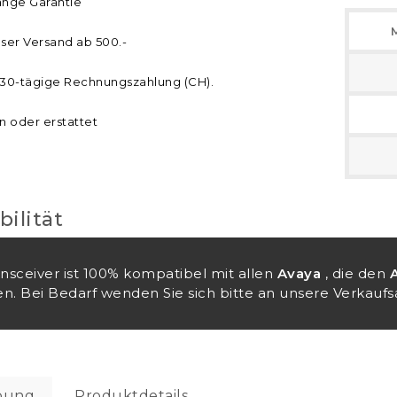
ange Garantie
ser Versand ab 500.-
30-tägige Rechnungszahlung (CH).
n oder erstattet
ilität
ansceiver ist 100% kompatibel mit allen
Avaya
, die den
n. Bei Bedarf wenden Sie sich bitte an unsere Verkaufsa
bung
Produktdetails