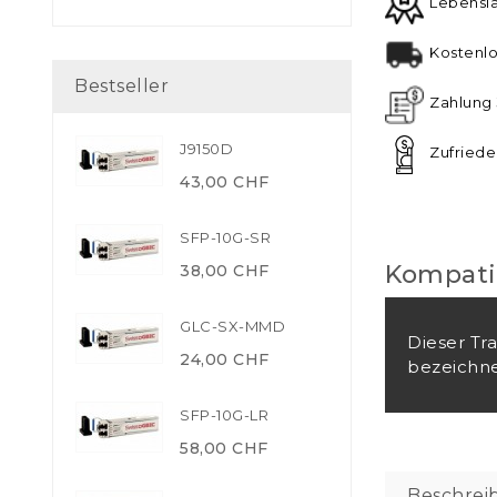
Lebensl
Kostenlo
Bestseller
Zahlung 
J9150D
Zufriede
43,00 CHF
SFP-10G-SR
Kompatib
38,00 CHF
GLC-SX-MMD
Dieser Tr
24,00 CHF
bezeichne
SFP-10G-LR
58,00 CHF
Beschrei