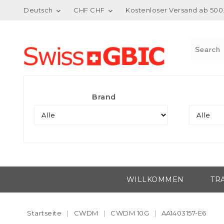
Deutsch
CHF CHF
Kostenloser Versand ab 500.


Brand
WILLKOMMEN
TR
Startseite
CWDM
CWDM 10G
AA1403157-E6